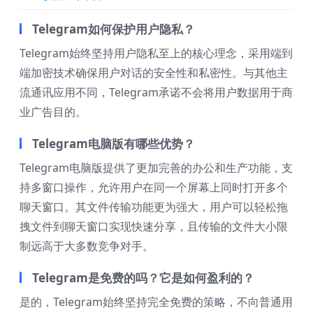
Telegram如何保护用户隐私？
Telegram始终坚持用户隐私至上的核心理念，采用端到
端加密技术确保用户对话的安全性和私密性。与其他主
流通讯应用不同，Telegram承诺不会将用户数据用于商
业广告目的。
Telegram电脑版有哪些优势？
Telegram电脑版提供了更加完善的办公和生产功能，支
持多窗口操作，允许用户在同一个屏幕上同时打开多个
聊天窗口。其文件传输功能更为强大，用户可以轻松拖
拽文件到聊天窗口实现快速分享，且传输的文件大小限
制远高于大多数竞争对手。
Telegram是免费的吗？它是如何盈利的？
是的，Telegram始终坚持完全免费的策略，不向普通用