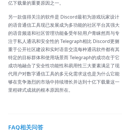
亿下载量的重要原因之一。
另一款值得关注的软件是 Discord最初为游戏玩家设计
的语音通信工具现已发展成为多功能的社区平台其强大
的语音频道和社区管理功能备受年轻用户青睐然而与专
注于私人通讯和安全性的 Telegraph相比 Discord更侧
重于公开社区建设和实时语音交流每种通讯软件都有其
特定的目标群体和使用场景而 Telegraph的成功在于它
成功地融合了安全性功能性和易用性三大要素满足了现
代用户对数字通信工具的多元化需求这也是为什么它能
够在竞争激烈的市场中持续增长并达到十亿下载量这一
里程碑式成就的根本原因所在。
FAQ相关问答