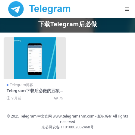
下载Telegram后必做
Telegram博客
Telegram下载后必做的五项
安全设置
9 月前
79
© 2025 Telegram 中文官网
www.telegramanm.com
- 版权所有
All rights
reserved
京公网安备 11010802032468号