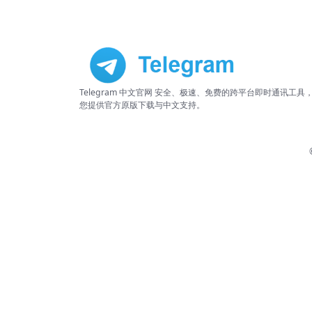
Telegram 中文官网 安全、极速、免费的跨平台即时通讯工具
您提供官方原版下载与中文支持。