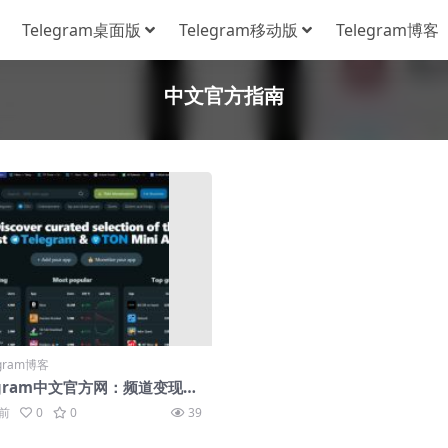
Telegram桌面版
Telegram移动版
Telegram博客
中文官方指南
egram博客
egram中文官方网：频道变现指
月前
0
0
39