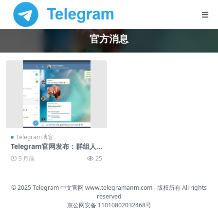
官方消息
Telegram博客
Telegram官网发布：群组人
数突破百万
9 月前
25
© 2025 Telegram 中文官网
www.telegramanm.com
- 版权所有
All rights
reserved
京公网安备 11010802032468号