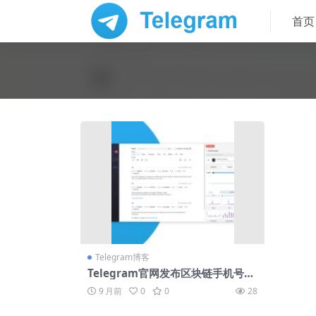
首页
Telegram博客
Telegram官网发布区块链手机号匿
名计划
9 月前
0
0
28