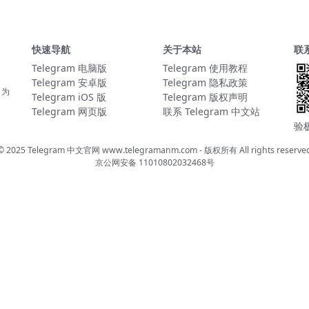
快速导航
关于本站
联
Telegram 电脑版
Telegram 使用教程
Telegram 安卓版
Telegram 隐私政策
，为
Telegram iOS 版
Telegram 版权声明
Telegram 网页版
联系 Telegram 中文站
验
© 2025 Telegram 中文官网
www.telegramanm.com
- 版权所有
All rights reserve
京公网安备 11010802032468号