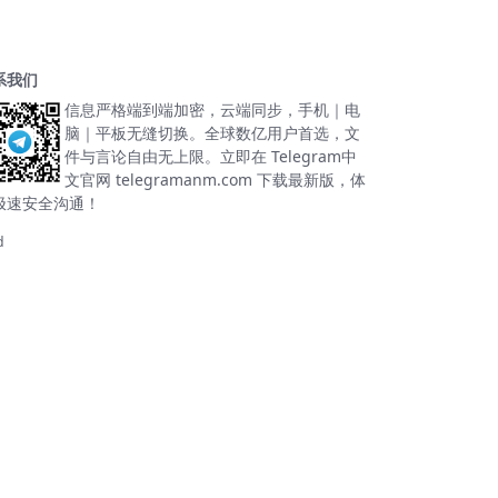
系我们
信息严格端到端加密，云端同步，手机｜电
脑｜平板无缝切换。全球数亿用户首选，文
件与言论自由无上限。立即在 Telegram中
文官网 telegramanm.com 下载最新版，体
极速安全沟通！
d