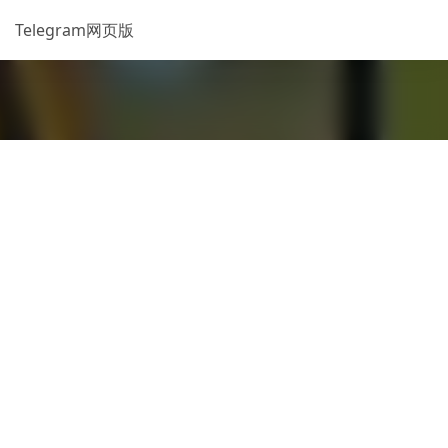
Telegram网页版