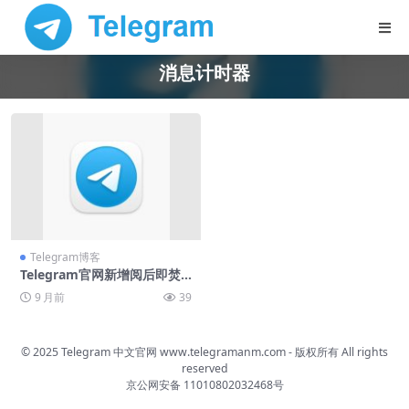
消息计时器
Telegram博客
Telegram官网新增阅后即焚
计时器
9 月前
39
© 2025 Telegram 中文官网
www.telegramanm.com
- 版权所有
All rights
reserved
京公网安备 11010802032468号