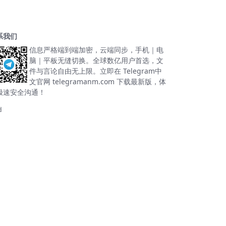
系我们
信息严格端到端加密，云端同步，手机｜电
脑｜平板无缝切换。全球数亿用户首选，文
件与言论自由无上限。立即在 Telegram中
文官网 telegramanm.com 下载最新版，体
极速安全沟通！
d