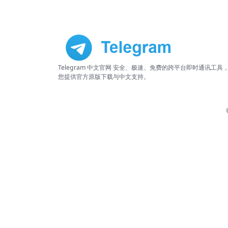
Telegram 中文官网 安全、极速、免费的跨平台即时通讯工具
您提供官方原版下载与中文支持。