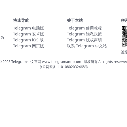
快速导航
关于本站
联
Telegram 电脑版
Telegram 使用教程
Telegram 安卓版
Telegram 隐私政策
，为
Telegram iOS 版
Telegram 版权声明
Telegram 网页版
联系 Telegram 中文站
验
© 2025 Telegram 中文官网
www.telegramanm.com
- 版权所有
All rights reserve
京公网安备 11010802032468号