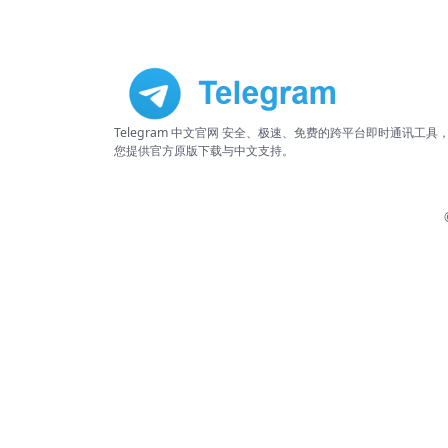
Telegram 中文官网 安全、极速、免费的跨平台即时通讯工具
您提供官方原版下载与中文支持。