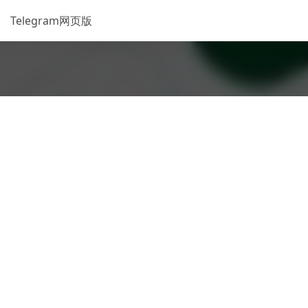
Telegram网页版