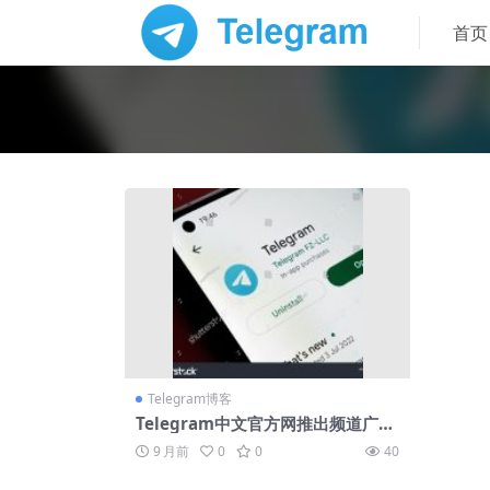
首页
Telegram博客
Telegram中文官方网推出频道广告
市场
9 月前
0
0
40