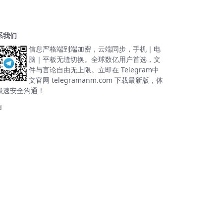
系我们
信息严格端到端加密，云端同步，手机｜电
脑｜平板无缝切换。全球数亿用户首选，文
件与言论自由无上限。立即在 Telegram中
文官网 telegramanm.com 下载最新版，体
极速安全沟通！
d