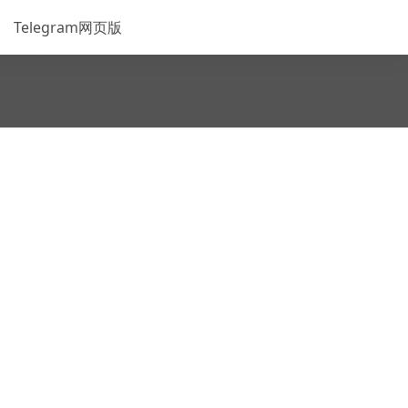
Telegram网页版