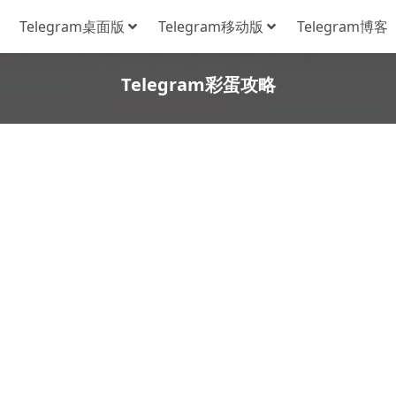
Telegram桌面版
Telegram移动版
Telegram博客
Telegram彩蛋攻略