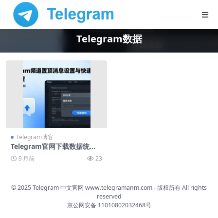
Telegram数据
Telegram博客
Telegram官网下载数据统
计：月活破8亿
9 月前
23
© 2025 Telegram 中文官网
www.telegramanm.com
- 版权所有
All rights
reserved
京公网安备 11010802032468号