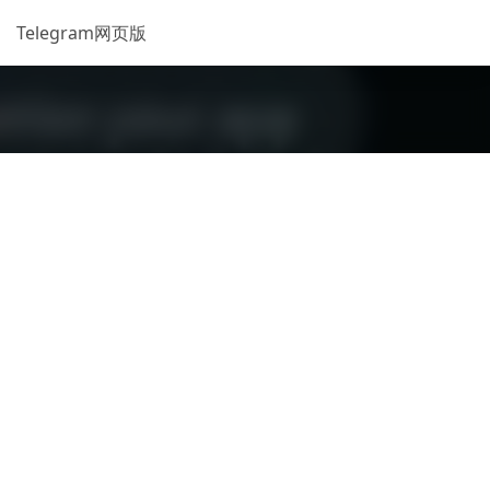
Telegram网页版