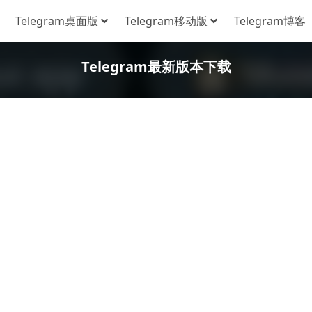
Telegram桌面版
Telegram移动版
Telegram博客
Telegram最新版本下载