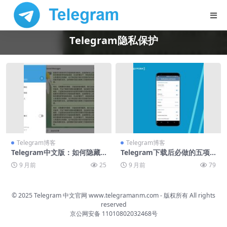
Telegram隐私保护
Telegram博客
Telegram博客
Telegram中文版：如何隐藏
Telegram下载后必做的五项
手机号
安全设置
9 月前
25
9 月前
79
© 2025 Telegram 中文官网
www.telegramanm.com
- 版权所有
All rights
reserved
京公网安备 11010802032468号