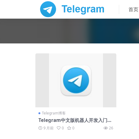
首页
Telegram博客
Telegram中文版机器人开发入门手
册
9 月前
0
0
26