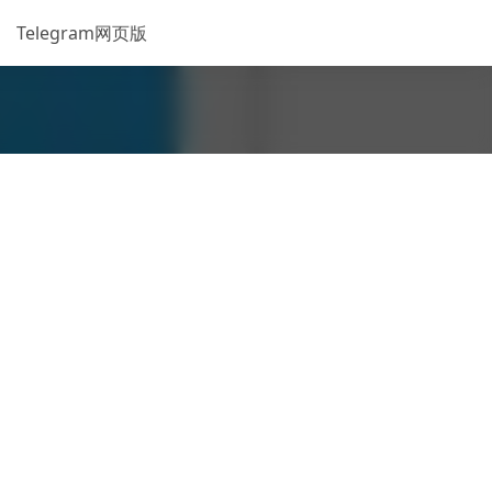
Telegram网页版