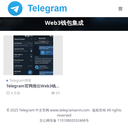
Web3钱包集成
Telegram博客
Telegram官网推出Web3钱包
内置功能
9 月前
65
© 2025 Telegram 中文官网
www.telegramanm.com
- 版权所有
All rights
reserved
京公网安备 11010802032468号