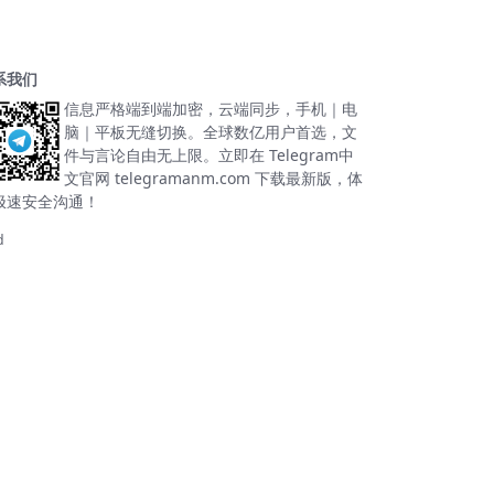
系我们
信息严格端到端加密，云端同步，手机｜电
脑｜平板无缝切换。全球数亿用户首选，文
件与言论自由无上限。立即在 Telegram中
文官网 telegramanm.com 下载最新版，体
极速安全沟通！
d