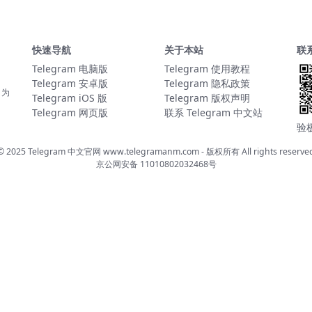
快速导航
关于本站
联
Telegram 电脑版
Telegram 使用教程
Telegram 安卓版
Telegram 隐私政策
，为
Telegram iOS 版
Telegram 版权声明
Telegram 网页版
联系 Telegram 中文站
验
© 2025 Telegram 中文官网
www.telegramanm.com
- 版权所有
All rights reserve
京公网安备 11010802032468号