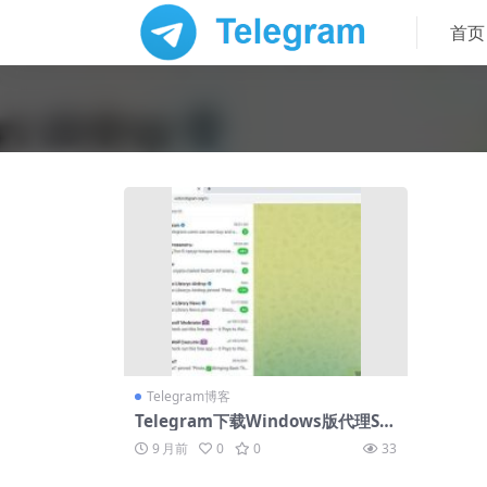
首页
Telegram博客
Telegram下载Windows版代理SO
CKS5设置
9 月前
0
0
33