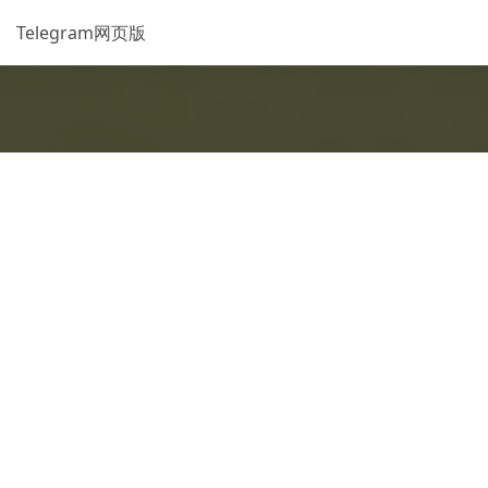
Telegram网页版