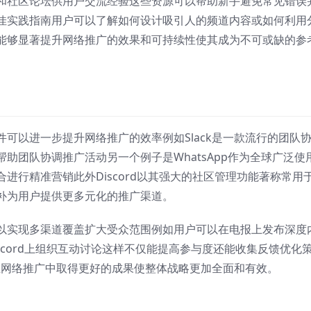
和社区论坛供用户交流经验这些资源可以帮助新手避免常见错误
佳实践指南用户可以了解如何设计吸引人的频道内容或如何利用
能够显著提升网络推广的效果和可持续性使其成为不可或缺的参
可以进一步提升网络推广的效率例如Slack是一款流行的团队
助团队协调推广活动另一个例子是WhatsApp作为全球广泛使
进行精准营销此外Discord以其强大的社区管理功能著称常用
补为用户提供更多元化的推广渠道。
以实现多渠道覆盖扩大受众范围例如用户可以在电报上发布深度
Discord上组织互动讨论这样不仅能提高参与度还能收集反馈优化
于在网络推广中取得更好的成果使整体战略更加全面和有效。