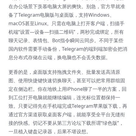
在办公场景下羡慕电脑大屏的爽快。别急，官方早就准
备了Telegram电脑版与桌面版，支持Windows、
macOS甚至Linux。只需在电脑上打开客户端，扫描手
机端“设置—设备—扫描二维码”，两秒完成绑定，所有
聊天记录、表情包、Bot指令瞬间云同步。不同于某些
国内软件需要手动备份，Telegram的端到端加密会把消
息分布式存储在云端，换电脑也不会丢失数据。
更香的是，桌面版支持拖拽文件夹、批量发送高清原
图、使用快捷键快速切换聊天，甚至可以把常用群组固
定在侧边栏。你在地铁上用iPhone聊了一半的方案，回
到工位打开电脑就能继续编辑，连光标位置都保持一
致。只要记得先在手机端完成Telegram苹果版下载，再
通过官方渠道获取桌面客户端，就能享受全平台无缝衔
接的快感。切记不要从第三方论坛下载所谓“绿色版”，
一旦植入键盘记录器，后果不堪设想。