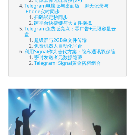
简体繁体无缝转换技巧
Telegram电脑版与桌面版：聊天记录与
iPhone实时同步
扫码绑定秒同步
跨平台快捷键与大文件拖拽
Telegram免费版亮点：零广告+无限容量云
盘
超级群与2GB单文件传输
免费机器人自动化平台
利用Signal作为替代方案：隐私通讯双保险
密封发送者元数据隐藏
Telegram+Signal黄金搭档组合