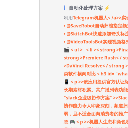
自动化处理方案 ⚡
利用
Telegram机器人< /a>
• @SaveRobot自动归档指定频道
• @SkitchBot快速添加箭头
• @VideoToolsBot实现视
🎬
< ul > < li >< strong 
strong >Premiere Rush<
>DaVinci Resolve< / st
类软件横向对比
< h3 id= "w
📱
< p >>该应用提供官方
长期素材积累。其广播列表功
"slack企业级协作方案" >>Sl
协作能力令人印象深刻，频道归
弱，且不适合面向消费者的推
态 🎮
< p >>机器人生态和