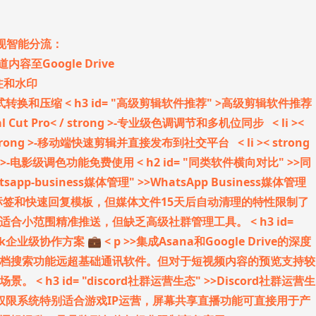
>实现智能分流：
内容至Google Drive
标注和水印
频格式转换和压缩
< h3 id= "高级剪辑软件推荐" >高级剪辑软件推荐
>Final Cut Pro< / strong >-专业级色调调节和多机位同步 < li ><
 / strong >-移动端快速剪辑并直接发布到社交平台 < li >< strong
rong >>-电影级调色功能免费使用
< h2 id= "同类软件横向对比" >>同
hatsapp-business媒体管理" >>WhatsApp Business媒体管理
认证标签和快速回复模板，但媒体文件15天后自动清理的特性限制了
能适合小范围精准推送，但缺乏高级社群管理工具。
< h3 id=
ack企业级协作方案 💼
< p >>集成Asana和Google Drive的深度
档搜索功能远超基础通讯软件。但对于短视频内容的预览支持较
广场景。
< h3 id= "discord社群运营生态" >>Discord社群运营生
角色权限系统特别适合游戏IP运营，屏幕共享直播功能可直接用于产