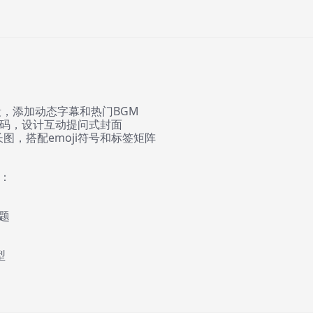
片段，添加动态字幕和热门BGM
码，设计互动提问式封面
图，搭配emoji符号和标签矩阵
：
标题
型