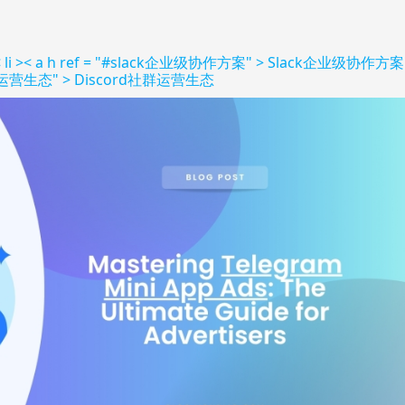
< li >< a h ref = "#slack企业级协作方案" > Slack企业级协作方案
ord社群运营生态" > Discord社群运营生态