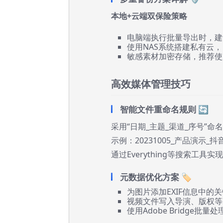
本地+云端双保险策略
电脑端执行批量导出时，建议
使用NAS系统搭建私有云
敏感素材加密存储，推荐使用V
高效媒体管理技巧
智能文件重命名规则 🔄
采用“日期_主题_渠道_序号”命
示例：20231005_产品演示_抖音_
通过Everything等搜索工具
元数据优化方案 🏷️
为图片添加EXIF信息中的
视频文件写入导演、版权等
使用Adobe Bridge批量