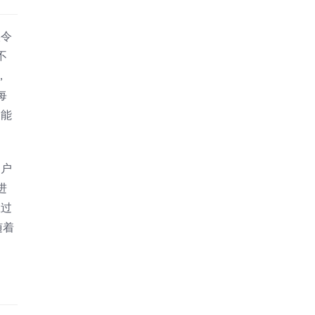
实令
不
，
每
更能
用户
进
载过
随着