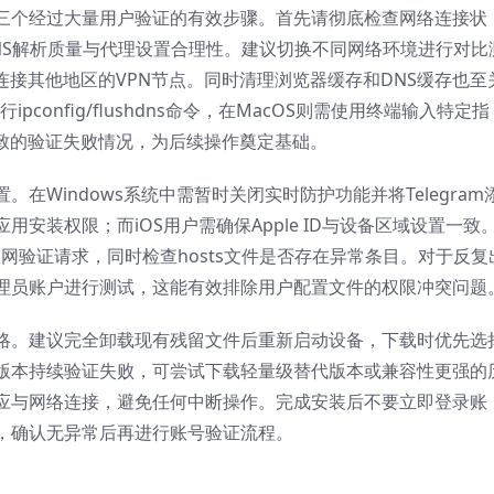
三个经过大量用户验证的有效步骤。首先请彻底检查网络连接状
NS解析质量与代理设置合理性。建议切换不同网络环境进行对比
试连接其他地区的VPN节点。同时清理浏览器缓存和DNS缓存也至
pconfig/flushdns命令，在MacOS则需使用终端输入特定指
导致的验证失败情况，为后续操作奠定基础。
在Windows系统中需暂时关闭实时防护功能并将Telegram
安装权限；而iOS用户需确保Apple ID与设备区域设置一致
的联网验证请求，同时检查hosts文件是否存在异常条目。对于反复
理员账户进行测试，这能有效排除用户配置文件的权限冲突问题
略。建议完全卸载现有残留文件后重新启动设备，下载时优先选
版本持续验证失败，可尝试下载轻量级替代版本或兼容性更强的
应与网络连接，避免任何中断操作。完成安装后不要立即登录账
，确认无异常后再进行账号验证流程。