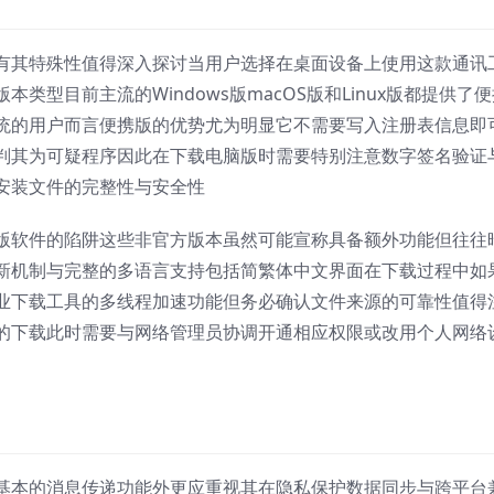
有其特殊性值得深入探讨当用户选择在桌面设备上使用这款通讯
型目前主流的Windows版macOS版和Linux版都提供了便
统的用户而言便携版的优势尤为明显它不需要写入注册表信息即
判其为可疑程序因此在下载电脑版时需要特别注意数字签名验证
安装文件的完整性与安全性
版软件的陷阱这些非官方版本虽然可能宣称具备额外功能但往往
新机制与完整的多语言支持包括简繁体中文界面在下载过程中如
业下载工具的多线程加速功能但务必确认文件来源的可靠性值得
的下载此时需要与网络管理员协调开通相应权限或改用个人网络
基本的消息传递功能外更应重视其在隐私保护数据同步与跨平台