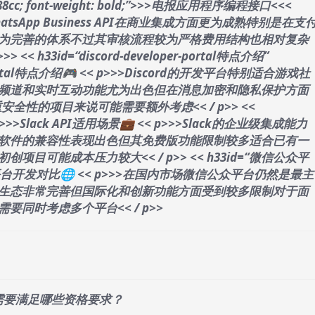
 #0088cc; font-weight: bold;”>>>电报应用程序编程接口<<<
tsApp Business API在商业集成方面更为成熟特别是在支
为完善的体系不过其审核流程较为严格费用结构也相对复杂
>>
> << h33id=“discord-developer-portal特点介绍”
r Portal特点介绍🎮 << p>>>Discord的开发平台特别适合游戏社
频道和实时互动功能尤为出色但在消息加密和隐私保护方面
重安全性的项目来说可能需要额外考虑<< / p>> <<
景”>>>Slack API适用场景💼 << p>>>Slack的企业级集成能力
软件的兼容性表现出色但其免费版功能限制较多适合已有一
目可能成本压力较大<< / p>> << h33id=“微信公众平
台开发对比🌐 << p>>>在国内市场微信公众平台仍然是最主
生态非常完善但国际化和创新功能方面受到较多限制对于面
同时考虑多个平台<< / p>>
费申请需要满足哪些资格要求？