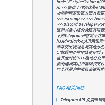
href="/" style=“color:
/a>>>提供了独特优势但Wha
功能和商家验证方面有着更
<<< /strong>>> <<< /em>
>>>Discord Develope
区和兴趣小组的构建其语音
不如Telegram严格对于注
h33id=“slack-api适用场
非常突出特别是与其他办公
定规模的企业团队使用对于初创项
台开发对比”>>>微信公众平
流的选择其用户基础和支付
向全球用户的项目来说可能需要
FAQ相关问答
Telegram API 免