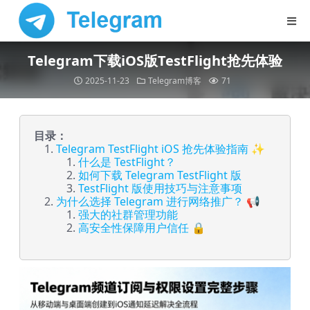
Telegram下载iOS版TestFlight抢先体验
2025-11-23
Telegram博客
71
目录：
Telegram TestFlight iOS 抢先体验指南 ✨
什么是 TestFlight？
如何下载 Telegram TestFlight 版
TestFlight 版使用技巧与注意事项
为什么选择 Telegram 进行网络推广？ 📢
强大的社群管理功能
高安全性保障用户信任 🔒