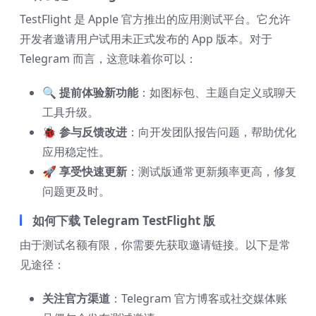
TestFlight 是 Apple 官方推出的应用测试平台。它允许
开发者邀请用户试用未正式发布的 App 版本。对于
Telegram 而言，这意味着你可以：
🔍
提前体验新功能
：如图标包、主题自定义或聊天
工具升级。
🐞
参与反馈改进
：向开发团队报告问题，帮助优化
应用稳定性。
🚀
享受快速更新
：测试版通常更新频率更高，修复
问题更及时。
如何下载 Telegram TestFlight 版
由于测试名额有限，你需要先获取邀请链接。以下是常
见途径：
关注官方渠道
：Telegram 官方博客或社交媒体账