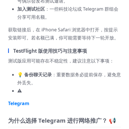
号偶尔会发布测试邀请。
加入测试社区
：一些科技论坛或 Telegram 群组会
分享可用名额。
获取链接后，在 iPhone Safari 浏览器中打开，按提示
安装即可。若名额已满，你可能需要等待下一轮开放。
TestFlight 版使用技巧与注意事项
测试版应用可能存在不稳定性，建议注意以下事项：
💡
备份聊天记录
：重要数据务必提前保存，避免意
外丢失。
⚠️
Telegram
为什么选择 Telegram 进行网络推广？ 📢