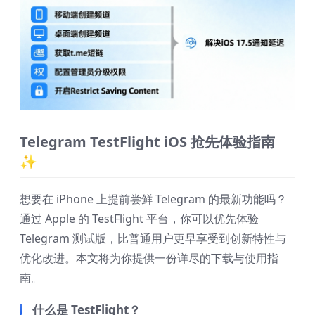
Telegram TestFlight iOS 抢先体验指南
✨
想要在 iPhone 上提前尝鲜 Telegram 的最新功能吗？
通过 Apple 的 TestFlight 平台，你可以优先体验
Telegram 测试版，比普通用户更早享受到创新特性与
优化改进。本文将为你提供一份详尽的下载与使用指
南。
什么是 TestFlight？